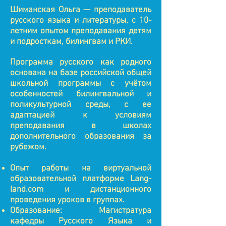
Шиманская Ольга — преподаватель
русского языка и литературы, с 10-
летним опытом преподавания детям
и подросткам, билингвам и РКИ.
Программа русского как родного
основана на базе российской общей
школьной программы с учётом
особенностей билингвальной и
поликультурной среды, с ее
адаптацией к условиям
преподавания в школах
дополнительного образования за
рубежом.
Опыт работы на виртуальной
образовательной платформе Lang-
land.com и дистанционного
проведения уроков в группах.
Образование: Магистратура
кафедры Русского Языка и