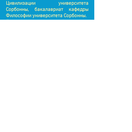
Цивилизации университета
Сорбонны, бакалавриат кафедры
Философии университета Сорбонны.
Последипломное образование:
программы повышения
квалификации для преподавателей
русского языка в билингвальной
среде и поликультурном мире, в том
числе программы МПГУ и
Межвузовского центра
билингвального и поликультурного
образования РГПУ им. Герцена.
Награждена грамотой от посла
России во Франции А. Ю. Мешкова
«За воспитание поколения
соотечественников в духе любви к
русской культуре, духовности и
верности традициям».
© 2026 ADCT