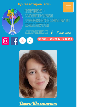
Приветствуем вас !
Студия -
мастерская
русского языка и
культуры
в Париже
АПРЕЛИК
Запись 2026-2027
Ольга
Шиманская