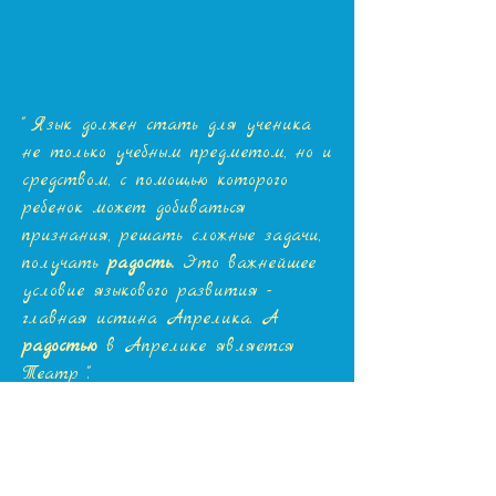
" Язык должен стать для ученика
не только учебным предметом, но и
средством, с помощью которого
ребенок может добиваться
признания, решать сложные задачи,
получать
радость.
Это важнейшее
условие языкового развития -
главная истина Апрелика. А
радостью
в Апрелике является
Театр ".
Людмила
Тиграновна
Дробич